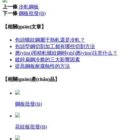
上一條
冷軋鋼板
下一條
鋼板批發(fā)
【相關(guān)文章】
包頭螺紋鋼屬于熱軋還是冷軋？
包頭型鋼切割加工都有哪些切割方法
應(yīng)用精軋螺紋鋼時(shí)應(yīng)注意什么？
鍍鋅扁鋼冷脆的三大影響因素
提高鋼板耐腐蝕性的方法
【相關(guān)產(chǎn)品】
鋼板批發(fā)
花紋板批發(fā)